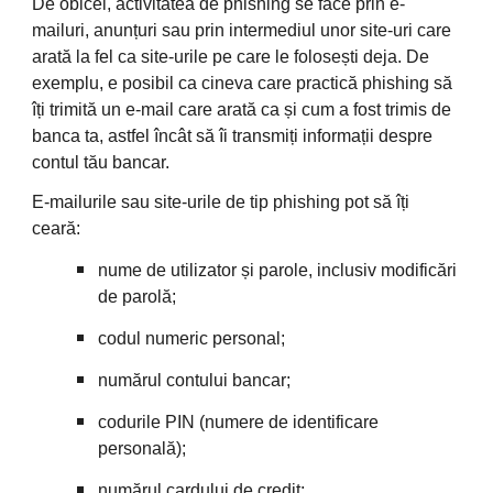
De obicei, activitatea de phishing se face prin e-
mailuri, anunțuri sau prin intermediul unor site-uri care 
arată la fel ca site-urile pe care le folosești deja. De 
exemplu, e posibil ca cineva care practică phishing să 
îți trimită un e-mail care arată ca și cum a fost trimis de 
banca ta, astfel încât să îi transmiți informații despre 
contul tău bancar.
E-mailurile sau site-urile de tip phishing pot să îți 
ceară:
nume de utilizator și parole, inclusiv modificări 
de parolă;
codul numeric personal;
numărul contului bancar;
codurile PIN (numere de identificare 
personală);
numărul cardului de credit;