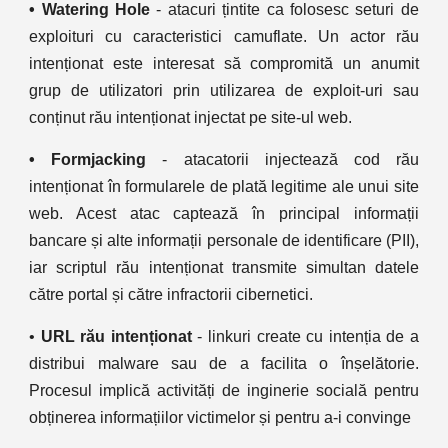
• Watering Hole
- atacuri țintite ca folosesc seturi de
exploituri cu caracteristici camuflate. Un actor rău
intenționat este interesat să compromită un anumit
grup de utilizatori prin utilizarea de exploit-uri sau
conținut rău intenționat injectat pe site-ul web.
• Formjacking
- atacatorii injectează cod rău
intenționat în formularele de plată legitime ale unui site
web. Acest atac captează în principal informații
bancare și alte informații personale de identificare (PII),
iar scriptul rău intenționat transmite simultan datele
către portal și către infractorii cibernetici.
•
URL rău intenționat
- linkuri create cu intenția de a
distribui malware sau de a facilita o înșelătorie.
Procesul implică activități de inginerie socială pentru
obținerea informațiilor victimelor și pentru a-i convinge