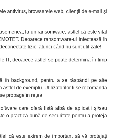
e antivirus, browserele web, clienții de e-mail și
 asemenea, la un ransomware, astfel că este vital
 cu EMOTET. Deoarece ransomware-ul infectează în
econectate fizic, atunci când nu sunt utilizate!
le IT, deoarece astfel se poate determina în timp
ază în background, pentru a se răspândi pe alte
 astfel de exemplu. Utilizatorilor li se recomandă
 se propage în rețea
oftware care oferă listă albă de aplicații și/sau
ste o practică bună de securitate pentru a proteja
el că este extrem de important să vă protejați