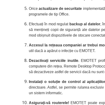
Orice
actualizare de securitate
implementată t
programele de tip Office.
Efectuați în mod regulat
backup al datelor
, 
să mențineți copii de siguranță ale datelor 
mod obișnuit dispozitivele de stocare conectate
Accesul la rețeaua companiei ar trebui mo
util dacă a apărut o infecție cu EMOTET.
Dezactivați serviciile inutile
. EMOTET profit
computere din rețea. Remote Desktop Protocol (
să dezactiveze astfel de servicii dacă nu sunt
Instalați o soluție de control al aplicațiilor
directoare. Astfel, se permite rularea exclusi
un sistem informatic.
Asigurați-vă routerele!
EMOTET poate exploat