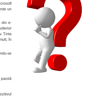
crosoft
este un
 din e-
ulterior
v. Ținta
ult, în
indu-se
 parolă
ozitivul