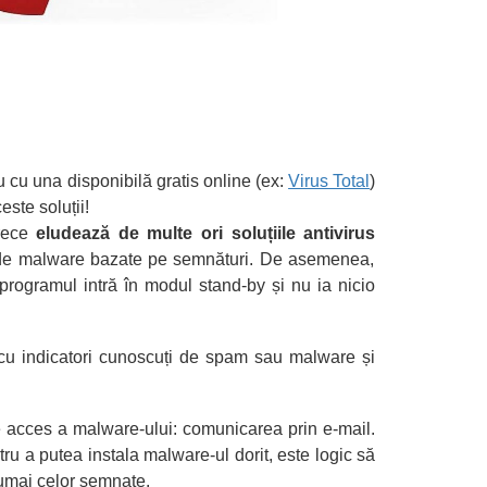
u cu una disponibilă gratis online (ex:
Virus Total
)
este soluții!
arece
eludează de multe ori soluțiile antivirus
le de malware bazate pe semnături. De asemenea,
ogramul intră în modul stand-by și nu ia nicio
 cu indicatori cunoscuți de spam sau malware și
de acces a malware-ului: comunicarea prin e-mail.
tru a putea instala malware-ul dorit, este logic să
numai celor semnate.