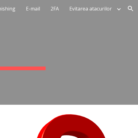
hishing
E-mail
2FA
Evitarea atacurilor
ion