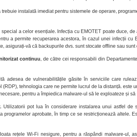
rebuie instalată imediat pentru sistemele de operare, programel
în special a celor esențiale. Infecția cu EMOTET poate duce, de
pentru a permite recuperarea acestora, în cazul unei infecții
, asigurați-vă că backupurile dvs. sunt stocate offline sau sunt d
nitorizat continuu
, de către cei responsabili din Departamente
ă adesea de vulnerabilitățile găsite în serviciile care rule
RDP), tehnologia care ne permite lucrul de la distanță. este un
 necesare, pentru a împiedica malware-ul să le exploateze și să
.
Utilizatorii pot lua în considerare instalarea unui astfel de s
v a programelor aprobate, în timp ce se restricționează altele. E
a rețele Wi-Fi nesigure, pentru a răspândi malware-ul, astf