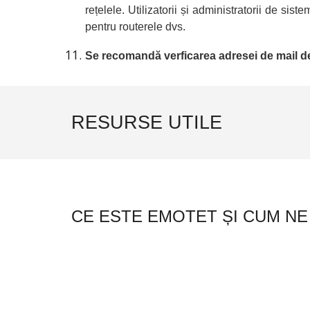
rețelele. Utilizatorii și administratorii de sis
pentru routerele dvs.
Se recomandă verficarea adresei de mail d
RESURSE UTILE
C
E ESTE EMOTET ȘI CUM N