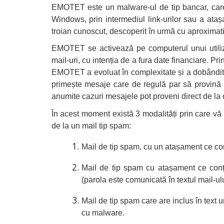
EMOTET este un malware-ul de tip bancar, care
Windows, prin intermediul link-urilor sau a at
troian cunoscut, descoperit în urmă cu aproximati
EMOTET se activează pe computerul unui utiliza
mail-uri, cu intenția de a fura date financiare. Prin
EMOTET a evoluat în complexitate și a dobândit ca
primește mesaje care de regulă par să provină de
anumite cazuri mesajele pot proveni direct de la
În acest moment există 3 modalități prin care vă
de la un mail tip spam:
Mail de tip spam, cu un atașament ce co
Mail de tip spam cu atașament ce conțin
(parola este comunicată în textul mail-ulu
Mail de tip spam care are inclus în text u
cu malware.