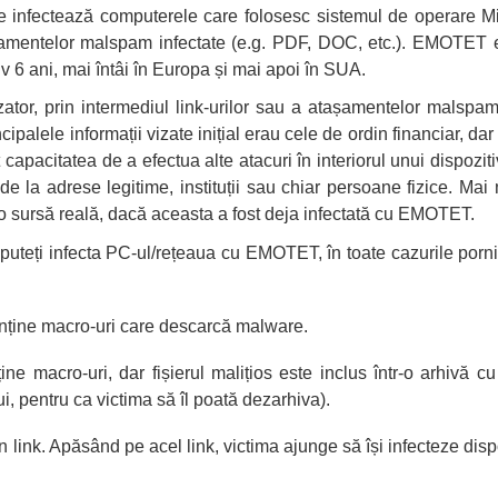
 infectează computerele care folosesc sistemul de operare Mi
așamentelor malspam infectate (e.g. PDF, DOC, etc.). EMOTET 
v 6 ani, mai întâi în Europa și mai apoi în SUA.
tor, prin intermediul link-urilor sau a atașamentelor malspam
cipalele informații vizate inițial erau cele de ordin financiar, dar 
pacitatea de a efectua alte atacuri în interiorul unui dispoziti
 la adrese legitime, instituții sau chiar persoane fizice. Mai m
 o sursă reală, dacă aceasta a fost deja infectată cu EMOTET.
 puteți infecta PC-ul/rețeaua cu EMOTET, în toate cazurile porn
nține macro-uri care descarcă malware.
e macro-uri, dar fișierul malițios este inclus într-o arhivă cu
i, pentru ca victima să îl poată dezarhiva).
n link. Apăsând pe acel link, victima ajunge să își infecteze disp