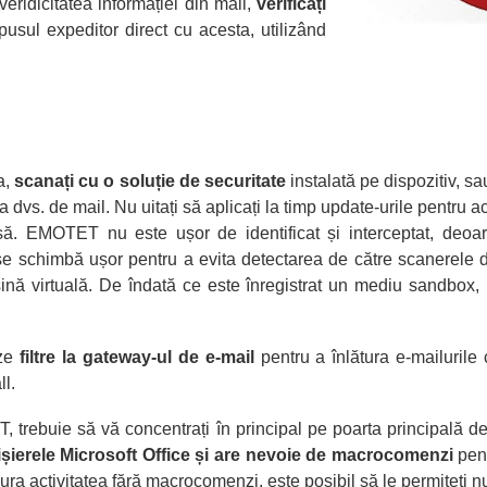
veridicitatea informației din mail,
verificați
usul expeditor direct cu acesta, utilizând
a,
scanați cu o soluție de securitate
instalată pe dispozitiv, sa
 dvs. de mail. Nu uitați să aplicați la timp update-urile pentru ac
nsă. EMOTET nu este ușor de identificat și interceptat, deo
l se schimbă ușor pentru a evita detectarea de către scanere
virtuală. De îndată ce este înregistrat un mediu sandbox, pr
eze
filtre la gateway-ul de e-mail
pentru a înlătura e-mailurile
l.
, trebuie să vă concentrați în principal pe poarta principală 
ierele Microsoft Office și are nevoie de macrocomenzi
pen
șura activitatea fără macrocomenzi, este posibil să le permiteți 