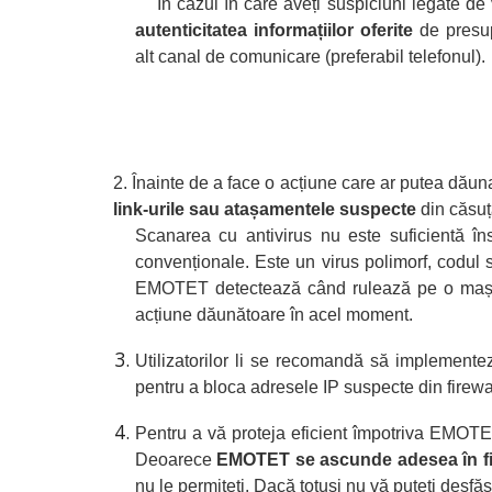
În cazul în care aveți suspiciuni legate de 
autenticitatea informațiilor oferite
de presup
alt canal de comunicare (preferabil telefonul).
2.
Înainte de a face o acțiune care ar putea dăun
link-urile sau atașamentele
suspecte
din căsuța
Scanarea cu antivirus nu este suficientă î
convenționale. Este un virus polimorf, codu
EMOTET detectează când rulează pe o mașină 
acțiune dăunătoare în acel moment.
Utilizatorilor li se recomandă să implement
pentru a bloca adresele IP suspecte din firewal
Pentru a vă proteja eficient împotriva EMOTET
Deoarece
EMOTET se ascunde adesea în fiș
nu le permiteți. Dacă totuși nu vă puteți desfă