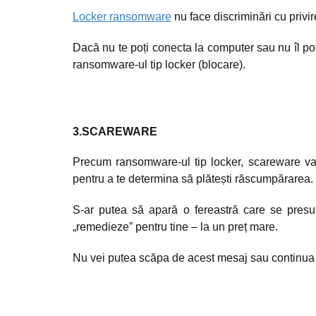
Locker ransomware
nu face discriminări cu privi
Dacă nu te poți conecta la computer sau nu îl poț
ransomware-ul tip locker (blocare).
3.SCAREWARE
Precum ransomware-ul tip locker, scareware va r
pentru a te determina să plătești răscumpărarea.
S-ar putea să apară o fereastră care se pres
„remedieze” pentru tine – la un preț mare.
Nu vei putea scăpa de acest mesaj sau continua 