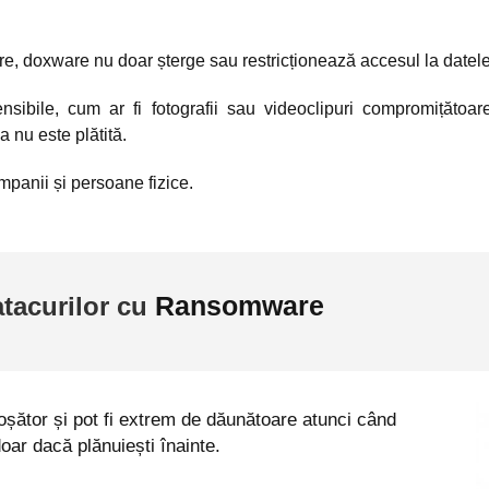
e, doxware nu doar șterge sau restricționează accesul la datele
sibile, cum ar fi fotografii sau videoclipuri compromițătoar
 nu este plătită.
mpanii și persoane fizice.
Ransomware
tacurilor cu 
oșător și pot fi extrem de dăunătoare atunci când 
oar dacă plănuiești înainte.