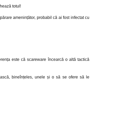
hează totul!
ărare amenințător, probabil că ai fost infectat cu
erența este că scareware încearcă o altă tactică
că, bineînțeles, unele și o să se ofere să le