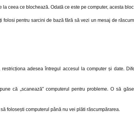
re la ceea ce blochează. Odată ce este pe computer, acesta bloc
i folosi pentru sarcini de bază fără să vezi un mesaj de răscump
estricționa adesea întregul accesul la computer și date. Dif
upune că „scanează” computerul pentru probleme. O să găseas
să folosești computerul până nu vei plăti răscumpărarea.