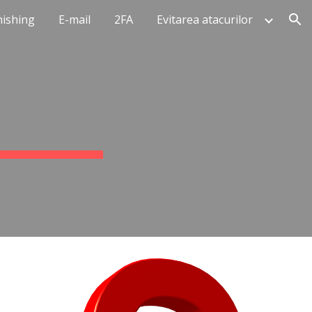
hishing
E-mail
2FA
Evitarea atacurilor
ion