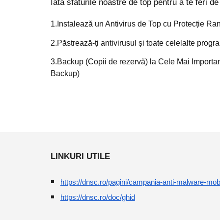
Iată sfaturile noastre de top pentru a te feri 
1.Instalează un Antivirus de Top cu Protecție 
2.Păstrează-ți antivirusul și toate celelalte progra
3.Backup (Copii de rezervă) la Cele Mai Importan
Backup)
LINKURI UTILE
https://dnsc.ro/pagini/campania-anti-malware-mob
https://dnsc.ro/doc/ghid