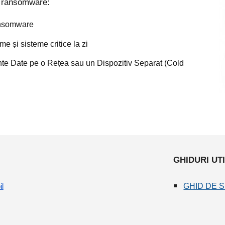
de ransomware:
Ransomware
me și sisteme critice la zi
te Date pe o Rețea sau un Dispozitiv Separat (Cold 
GHIDURI UT
GHID DE 
il