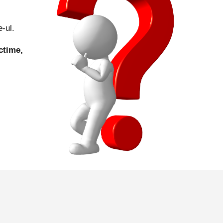
-ul.
time, 