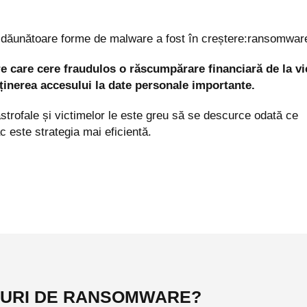
 și dăunătoare forme de malware a fost în creștere:ransomware
 care cere fraudulos o răscumpărare financiară de la vic
ținerea accesului la date personale importante.
trofale și victimelor le este greu să se descurce odată ce 
c este strategia mai eficientă.
IPURI DE RANSOMWARE?