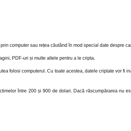
rin computer sau rețea căutând în mod special date despre care
ini, PDF-uri și multe altele pentru a le cripta.
 putea folosi computerul. Cu toate acestea, datele criptate vor fi i
timelor între 200 și 900 de dolari. Dacă răscumpărarea nu este 