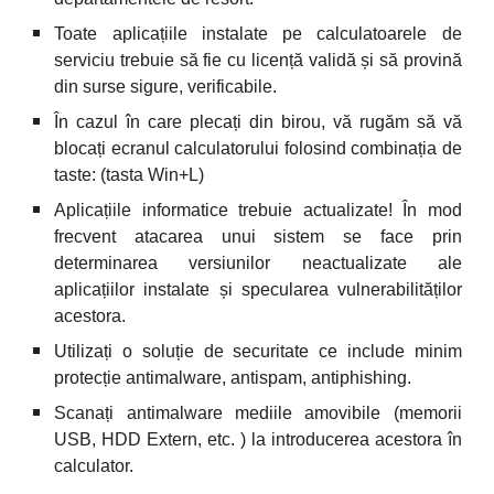
Toate aplicațiile instalate pe calculatoarele de
serviciu trebuie să fie cu licență validă și să provină
din surse sigure, verificabile.
În cazul în care plecați din birou, vă rugăm să vă
blocați ecranul calculatorului folosind combinația de
taste: (tasta Win+L)
Aplicațiile informatice trebuie actualizate! În mod
frecvent atacarea unui sistem se face prin
determinarea versiunilor neactualizate ale
aplicațiilor instalate și specularea vulnerabilităților
acestora.
Utilizați o soluție de securitate ce include minim
protecție antimalware, antispam, antiphishing.
Scanați antimalware mediile amovibile (memorii
USB, HDD Extern, etc. ) la introducerea acestora în
calculator.