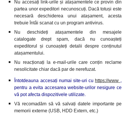
Nu accesați link-urile și atașamentele ce provin din
partea unor expeditori necunoscuți. Dacă totuși este
necesară deschiderea unui atașament, acesta
trebuie întâi scanat cu un program antivirus.
Nu deschideți atașamentele din mesajele
catalogate drept spam, dacă nu cunoașteți
expeditorul și cunoașteți detalii despre conținutul
atașamentului.
Nu reacționați la e-mail-urile care conțin reclame
nesolicitate chiar dacă par de nerefuzat.
Întotdeauna accesați numai site-uri cu
https://www
,
pentru a evita accesarea website-urilor nesigure ce
vă pot afecta dispozitivele utilizate.
Vă recomadăm să vă salvați datele importante pe
memorii externe (USB, HDD Extern, etc.)